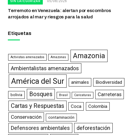
05/08/2026
SIN CATEGORIZAR
Terremoto en Venezuela: alertan por escombros
arrojados al mar y riesgos para la salud
Etiquetas
Amazonia
Activistas amenazados
Amazonas
Ambientalistas amenazados
América del Sur
animales
Biodiversidad
Bosques
Carreteras
bolivia
Brasil
Caricaturas
Cartas y Respuestas
Coca
Colombia
Conservación
contaminación
Defensores ambientales
deforestación