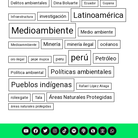
Delitos ambientales
Dina Boluarte
Ecuador
Guyana
Latinoamérica
investigación
Infraestructura
Medioambiente
Medio ambiente
Minería
minería ilegal
océanos
Medioammbiente
perú
Petróleo
peru
oro ilegal
pepe mujica
Políticas ambientales
Política ambiental
Pueblos indígenas
Rafael López Aliaga
Áreas Naturales Protegidas
rolexgate
Tala
áreas naturales protegidas