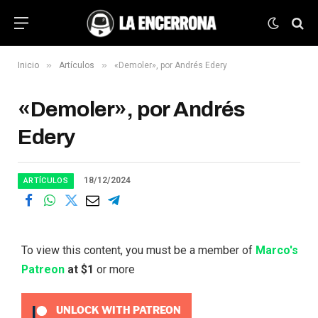
»
»
Inicio
Artículos
«Demoler», por Andrés Edery
«Demoler», por Andrés
Edery
18/12/2024
ARTÍCULOS
To view this content, you must be a member of
Marco's
Patreon
at $1
or more
UNLOCK WITH PATREON