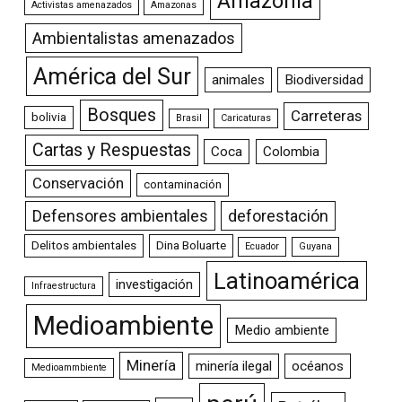
Amazonia
Activistas amenazados
Amazonas
Ambientalistas amenazados
América del Sur
animales
Biodiversidad
Bosques
Carreteras
bolivia
Brasil
Caricaturas
Cartas y Respuestas
Coca
Colombia
Conservación
contaminación
Defensores ambientales
deforestación
Delitos ambientales
Dina Boluarte
Ecuador
Guyana
Latinoamérica
investigación
Infraestructura
Medioambiente
Medio ambiente
Minería
minería ilegal
océanos
Medioammbiente