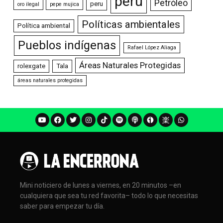
perú
Petróleo
peru
oro ilegal
pepe mujica
Políticas ambientales
Política ambiental
Pueblos indígenas
Rafael López Aliaga
Áreas Naturales Protegidas
rolexgate
Tala
áreas naturales protegidas
Mini noticiero de lunes a viernes, en 20 minutos –en
cualquiera que sea tu red favorita– todo lo que necesitas
saber para empezar tu día.