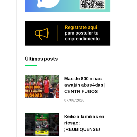
Últimos posts
Más de 800 niñas
awajún abus4das |
CENTRÍFUGOS
07/08/2026
Keiko a familias en
riesgo:
¡REUBÍQUENSE!