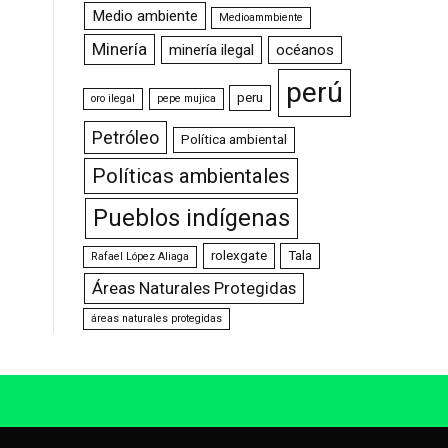
Medio ambiente
Medioammbiente
Minería
minería ilegal
océanos
perú
peru
oro ilegal
pepe mujica
Petróleo
Política ambiental
Políticas ambientales
Pueblos indígenas
rolexgate
Tala
Rafael López Aliaga
Áreas Naturales Protegidas
áreas naturales protegidas