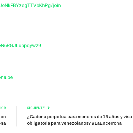
JJeNkFBYzegTTVbKhPg/join
BeN6RGJLubpqyw29
ona.pe
IOR
SIGUIENTE
 en
¿Cadena perpetua para menores de 16 años y visa
ona
obligatoria para venezolanos? #LaEncerrona