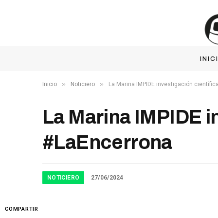
INIC
»
»
Inicio
Noticiero
La Marina IMPIDE investigación científi
La Marina IMPIDE in
#LaEncerrona
NOTICIERO
27/06/2024
COMPARTIR