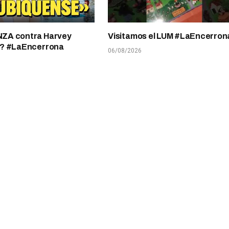
A contra Harvey
Visitamos el LUM #LaEncerron
? #LaEncerrona
06/08/2026