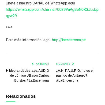
Únete a nuestro CANAL de WhatsApp aquí
https://whatsapp.com/channel/0029VaAgBeN6RGJLubp
qyw29
****
Para más información legal:
http://laencerrona.pe
ANTERIOR
SIGUIENTE
Hildebrandt destapa AUDIO
¿A.N.T.A.U.R.O. no es el
de cómico JB con Carlos
partido de Antauro?
Burgos #LaEncerrona
#LaEncerrona
Relacionados