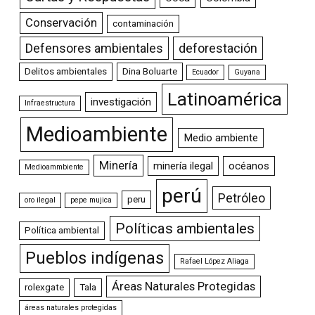
Conservación
contaminación
Defensores ambientales
deforestación
Delitos ambientales
Dina Boluarte
Ecuador
Guyana
Latinoamérica
investigación
Infraestructura
Medioambiente
Medio ambiente
Minería
minería ilegal
océanos
Medioammbiente
perú
Petróleo
peru
oro ilegal
pepe mujica
Políticas ambientales
Política ambiental
Pueblos indígenas
Rafael López Aliaga
Áreas Naturales Protegidas
rolexgate
Tala
áreas naturales protegidas