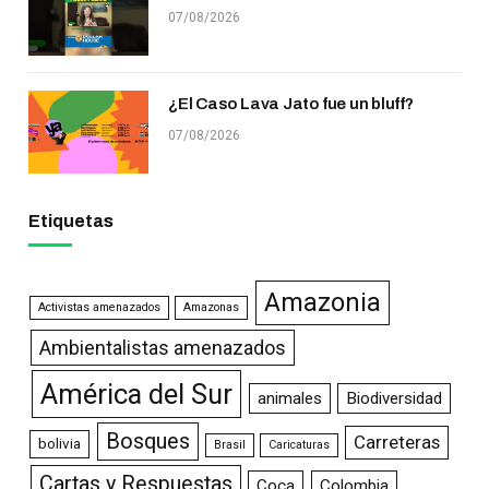
07/08/2026
¿El Caso Lava Jato fue un bluff?
07/08/2026
Etiquetas
Amazonia
Activistas amenazados
Amazonas
Ambientalistas amenazados
América del Sur
animales
Biodiversidad
Bosques
Carreteras
bolivia
Brasil
Caricaturas
Cartas y Respuestas
Coca
Colombia