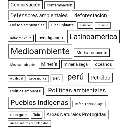
Conservación
contaminación
Defensores ambientales
deforestación
Delitos ambientales
Dina Boluarte
Ecuador
Guyana
Latinoamérica
investigación
Infraestructura
Medioambiente
Medio ambiente
Minería
minería ilegal
océanos
Medioammbiente
perú
Petróleo
peru
oro ilegal
pepe mujica
Políticas ambientales
Política ambiental
Pueblos indígenas
Rafael López Aliaga
Áreas Naturales Protegidas
rolexgate
Tala
áreas naturales protegidas