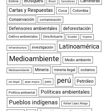
Bosques
Carreteras
bolivia
Brasil
Caricaturas
Cartas y Respuestas
Coca
Colombia
Conservación
contaminación
Defensores ambientales
deforestación
Delitos ambientales
Dina Boluarte
Ecuador
Guyana
Latinoamérica
investigación
Infraestructura
Medioambiente
Medio ambiente
Minería
minería ilegal
océanos
Medioammbiente
perú
Petróleo
peru
oro ilegal
pepe mujica
Políticas ambientales
Política ambiental
Pueblos indígenas
Rafael López Aliaga