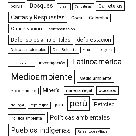
Bosques
Carreteras
bolivia
Brasil
Caricaturas
Cartas y Respuestas
Coca
Colombia
Conservación
contaminación
Defensores ambientales
deforestación
Delitos ambientales
Dina Boluarte
Ecuador
Guyana
Latinoamérica
investigación
Infraestructura
Medioambiente
Medio ambiente
Minería
minería ilegal
océanos
Medioammbiente
perú
Petróleo
peru
oro ilegal
pepe mujica
Políticas ambientales
Política ambiental
Pueblos indígenas
Rafael López Aliaga