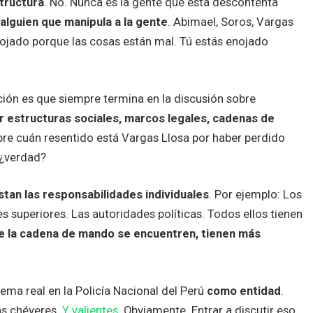
tructura
. No. Nunca es la gente que está descontenta
alguien que manipula a la gente
. Abimael, Soros, Vargas
enojado porque las cosas están mal. Tú estás enojado
zación es que siempre termina en la discusión sobre
r estructuras sociales, marcos legales, cadenas de
obre cuán resentido está Vargas Llosa por haber perdido
 ¿verdad?
istan las responsabilidades individuales
. Por ejemplo: Los
es superiores. Las autoridades políticas. Todos ellos tienen
e la cadena de mando se encuentren, tienen más
lema real en la Policía Nacional del Perú
como entidad
.
as chéveres.
Y valientes
. Obviamente. Entrar a discutir eso