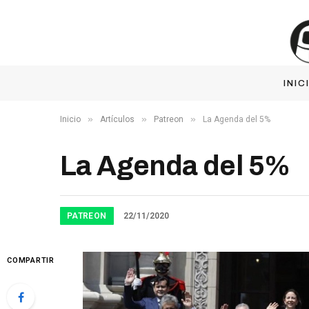
INIC
»
»
»
Inicio
Artículos
Patreon
La Agenda del 5%
La Agenda del 5%
PATREON
22/11/2020
COMPARTIR