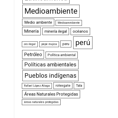
Medioambiente
Medio ambiente
Medioammbiente
Minería
minería ilegal
océanos
perú
peru
oro ilegal
pepe mujica
Petróleo
Política ambiental
Políticas ambientales
Pueblos indígenas
rolexgate
Tala
Rafael López Aliaga
Áreas Naturales Protegidas
áreas naturales protegidas