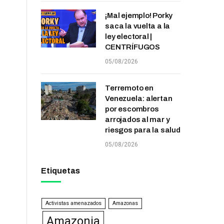
¡Mal ejemplo! Porky
saca la vuelta a la
ley electoral |
CENTRÍFUGOS
05/08/2026
Terremoto en
Venezuela: alertan
por escombros
arrojados al mar y
riesgos para la salud
05/08/2026
Etiquetas
Activistas amenazados
Amazonas
Amazonia