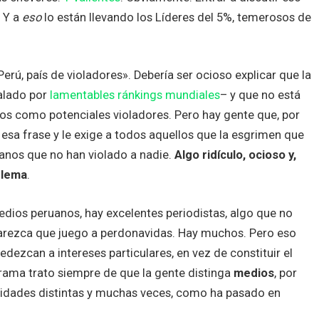
. Y a
eso
lo están llevando los Líderes del 5%, temerosos de
erú, país de violadores». Debería ser ocioso explicar que la
lado por
lamentables ránkings mundiales
– y que no está
nos como potenciales violadores. Pero hay gente que, por
sa frase y le exige a todos aquellos que la esgrimen que
anos que no han violado a nadie.
Algo ridículo, ocioso y,
blema
.
medios peruanos, hay excelentes periodistas, algo que no
arezca que juego a perdonavidas. Hay muchos. Pero eso
edezcan a intereses particulares, en vez de constituir el
grama trato siempre de que la gente distinga
medios
, por
ntidades distintas y muchas veces, como ha pasado en