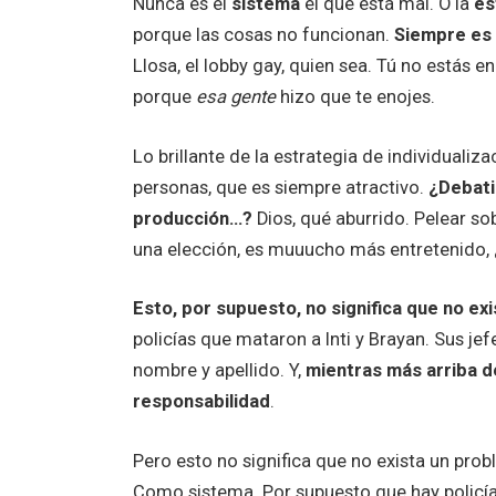
Nunca es el
sistema
el que está mal. O la
es
porque las cosas no funcionan.
Siempre es 
Llosa, el lobby gay, quien sea. Tú no estás 
porque
esa gente
hizo que te enojes.
Lo brillante de la estrategia de individuali
personas, que es siempre atractivo.
¿Debati
producción…?
Dios, qué aburrido. Pelear s
una elección, es muuucho más entretenido,
Esto, por supuesto, no significa que no ex
policías que mataron a Inti y Brayan. Sus jef
nombre y apellido. Y,
mientras más arriba d
responsabilidad
.
Pero esto no significa que no exista un prob
Como sistema. Por supuesto que hay policí