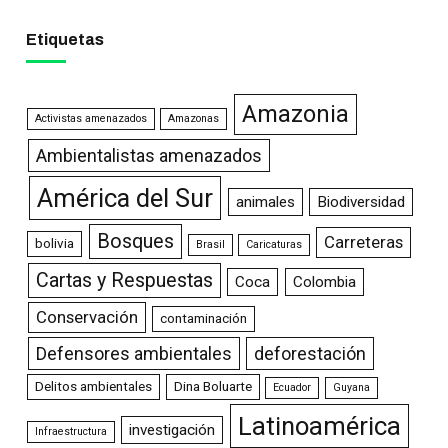
Etiquetas
Amazonia
Activistas amenazados
Amazonas
Ambientalistas amenazados
América del Sur
animales
Biodiversidad
Bosques
Carreteras
bolivia
Brasil
Caricaturas
Cartas y Respuestas
Coca
Colombia
Conservación
contaminación
Defensores ambientales
deforestación
Delitos ambientales
Dina Boluarte
Ecuador
Guyana
Latinoamérica
investigación
Infraestructura