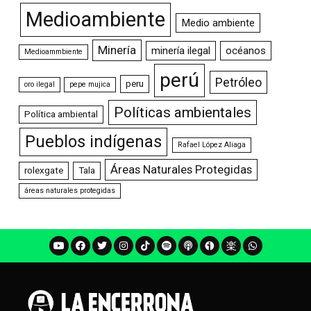
Medioambiente
Medio ambiente
Minería
minería ilegal
océanos
Medioammbiente
perú
Petróleo
peru
oro ilegal
pepe mujica
Políticas ambientales
Política ambiental
Pueblos indígenas
Rafael López Aliaga
Áreas Naturales Protegidas
rolexgate
Tala
áreas naturales protegidas