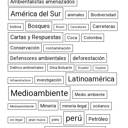
Ambientalistas amenazados
América del Sur
animales
Biodiversidad
Bosques
Carreteras
bolivia
Brasil
Caricaturas
Cartas y Respuestas
Coca
Colombia
Conservación
contaminación
Defensores ambientales
deforestación
Delitos ambientales
Dina Boluarte
Ecuador
Guyana
Latinoamérica
investigación
Infraestructura
Medioambiente
Medio ambiente
Minería
minería ilegal
océanos
Medioammbiente
perú
Petróleo
peru
oro ilegal
pepe mujica