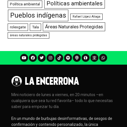
Políticas ambientales
Política ambiental
Pueblos indígenas
Rafael López Aliaga
Áreas Naturales Protegidas
rolexgate
Tala
áreas naturales protegidas
Mini noticiero de lunes a viernes, en 20 minutos –en
cualquiera que sea tu red favorita– todo lo que necesitas
saber para empezar tu día.
En un mundo de burbujas desinformativas, de sesgos de
confirmación y contenido personalizado, la única