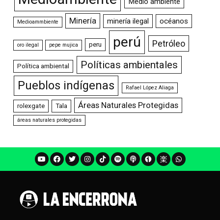
Medio ambiente
Minería
minería ilegal
océanos
Medioammbiente
perú
Petróleo
peru
oro ilegal
pepe mujica
Políticas ambientales
Política ambiental
Pueblos indígenas
Rafael López Aliaga
Áreas Naturales Protegidas
rolexgate
Tala
áreas naturales protegidas