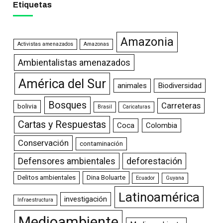
Etiquetas
Amazonia
Activistas amenazados
Amazonas
Ambientalistas amenazados
América del Sur
animales
Biodiversidad
Bosques
Carreteras
bolivia
Brasil
Caricaturas
Cartas y Respuestas
Coca
Colombia
Conservación
contaminación
Defensores ambientales
deforestación
Delitos ambientales
Dina Boluarte
Ecuador
Guyana
Latinoamérica
investigación
Infraestructura
Medioambiente