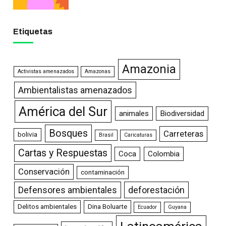
Etiquetas
Amazonia
Activistas amenazados
Amazonas
Ambientalistas amenazados
América del Sur
animales
Biodiversidad
Bosques
Carreteras
bolivia
Brasil
Caricaturas
Cartas y Respuestas
Coca
Colombia
Conservación
contaminación
Defensores ambientales
deforestación
Delitos ambientales
Dina Boluarte
Ecuador
Guyana