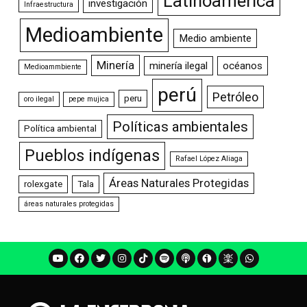
Latinoamérica
investigación
Infraestructura
Medioambiente
Medio ambiente
Minería
minería ilegal
océanos
Medioammbiente
perú
Petróleo
peru
oro ilegal
pepe mujica
Políticas ambientales
Política ambiental
Pueblos indígenas
Rafael López Aliaga
Áreas Naturales Protegidas
rolexgate
Tala
áreas naturales protegidas