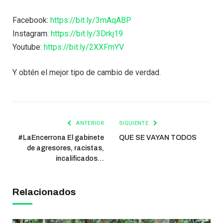
Facebook:
https://bit.ly/3mAqABP
Instagram:
https://bit.ly/3Drkj19
Youtube:
https://bit.ly/2XXFmYV
Y obtén el mejor tipo de cambio de verdad.
ANTERIOR
SIGUIENTE
#LaEncerrona El gabinete
QUE SE VAYAN TODOS
de agresores, racistas,
incalificados…
Relacionados