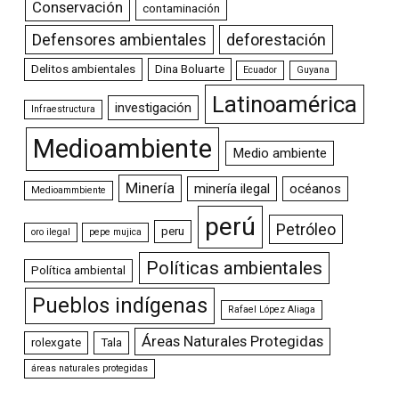
Conservación
contaminación
Defensores ambientales
deforestación
Delitos ambientales
Dina Boluarte
Ecuador
Guyana
Latinoamérica
investigación
Infraestructura
Medioambiente
Medio ambiente
Minería
minería ilegal
océanos
Medioammbiente
perú
Petróleo
peru
oro ilegal
pepe mujica
Políticas ambientales
Política ambiental
Pueblos indígenas
Rafael López Aliaga
Áreas Naturales Protegidas
rolexgate
Tala
áreas naturales protegidas