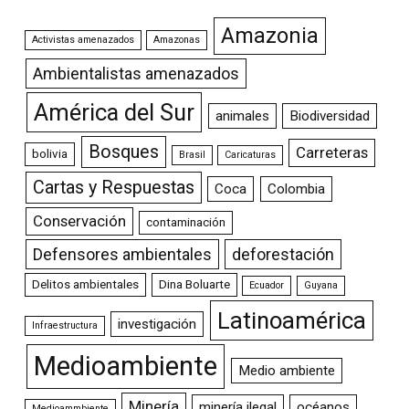
Amazonia
Activistas amenazados
Amazonas
Ambientalistas amenazados
América del Sur
animales
Biodiversidad
Bosques
Carreteras
bolivia
Brasil
Caricaturas
Cartas y Respuestas
Coca
Colombia
Conservación
contaminación
Defensores ambientales
deforestación
Delitos ambientales
Dina Boluarte
Ecuador
Guyana
Latinoamérica
investigación
Infraestructura
Medioambiente
Medio ambiente
Minería
minería ilegal
océanos
Medioammbiente