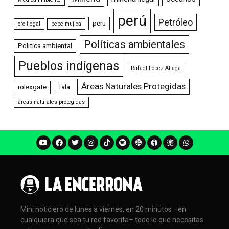
perú
Petróleo
peru
oro ilegal
pepe mujica
Políticas ambientales
Política ambiental
Pueblos indígenas
Rafael López Aliaga
Áreas Naturales Protegidas
rolexgate
Tala
áreas naturales protegidas
Mini noticiero de lunes a viernes, en 20 minutos –en
cualquiera que sea tu red favorita– todo lo que necesitas