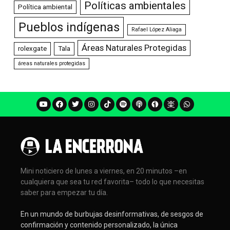
Políticas ambientales
Política ambiental
Pueblos indígenas
Rafael López Aliaga
Áreas Naturales Protegidas
rolexgate
Tala
áreas naturales protegidas
Mini noticiero de lunes a viernes, en 20 minutos –en
cualquiera que sea tu red favorita– todo lo que necesitas
saber para empezar tu día.
En un mundo de burbujas desinformativas, de sesgos de
confirmación y contenido personalizado, la única