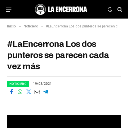
»
»
Inicio
Noticiero
#LaEncerrona Los dos punteros se parecen cada vez más
#LaEncerrona Los dos
punteros se parecen cada
vez más
19/03/2021
NOTICIERO