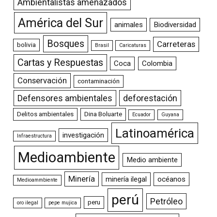
Ambientalistas amenazados
América del Sur
animales
Biodiversidad
Bosques
Carreteras
bolivia
Brasil
Caricaturas
Cartas y Respuestas
Coca
Colombia
Conservación
contaminación
Defensores ambientales
deforestación
Delitos ambientales
Dina Boluarte
Ecuador
Guyana
Latinoamérica
investigación
Infraestructura
Medioambiente
Medio ambiente
Minería
minería ilegal
océanos
Medioammbiente
perú
Petróleo
peru
oro ilegal
pepe mujica