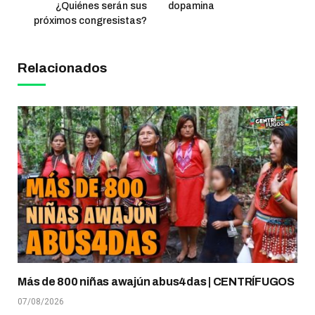
¿Quiénes serán sus
dopamina
próximos congresistas?
Relacionados
Más de 800 niñas awajún abus4das | CENTRÍFUGOS
07/08/2026