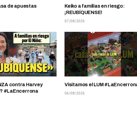
asa de apuestas
Keiko a familias en riesgo:
¡REUBÍQUENSE!
07/08/2026
A contra Harvey
Visitamos el LUM #LaEncerron
? #LaEncerrona
06/08/2026