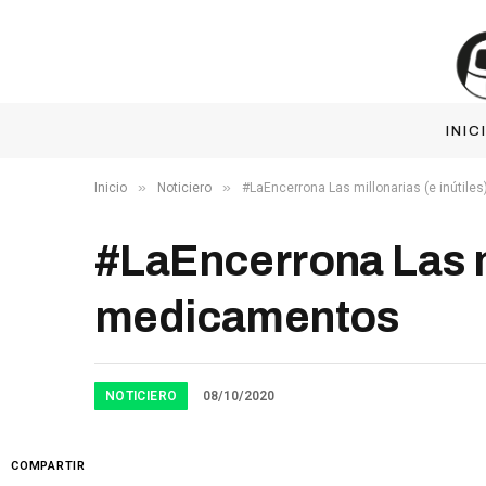
INIC
»
»
Inicio
Noticiero
#LaEncerrona Las millonarias (e inútil
#LaEncerrona Las mi
medicamentos
NOTICIERO
08/10/2020
COMPARTIR