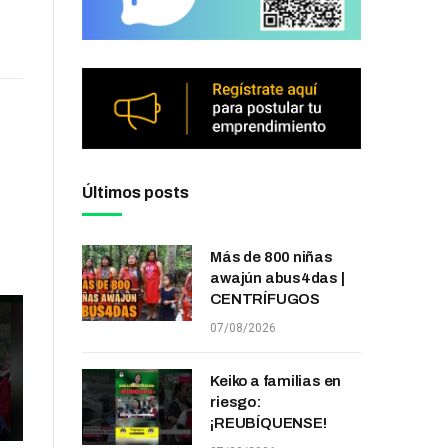
Últimos posts
Más de 800 niñas
awajún abus4das |
CENTRÍFUGOS
07/08/2026
Keiko a familias en
riesgo:
¡REUBÍQUENSE!