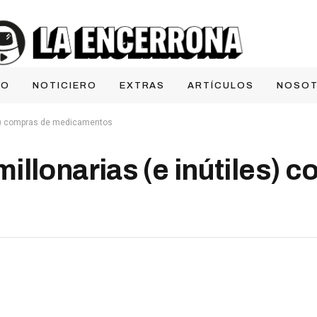
IO
NOTICIERO
EXTRAS
ARTÍCULOS
NOSO
es) compras de medicamentos
llonarias (e inútiles) 