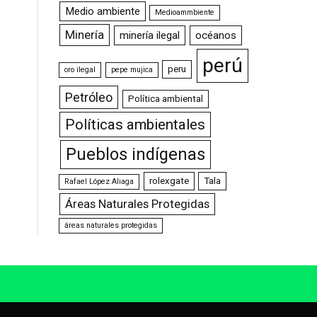
Medio ambiente
Medioammbiente
Minería
minería ilegal
océanos
perú
peru
oro ilegal
pepe mujica
Petróleo
Política ambiental
Políticas ambientales
Pueblos indígenas
rolexgate
Tala
Rafael López Aliaga
Áreas Naturales Protegidas
áreas naturales protegidas