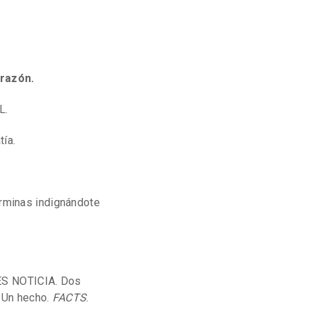
razón.
L.
ía.
erminas indignándote
 ES NOTICIA. Dos
. Un hecho.
FACTS
.