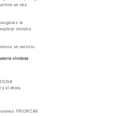
ertirlo en otra
soginia o la
explicar vínculos
somos: un servicio.
materia olvidada
.
EXCUSA
 y el ahora.
bsesiones. PRIORIZAR