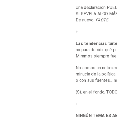
Una declaración PUEDE
SI REVELA ALGO MÁS (a
De nuevo:
FACTS
.
+
Las tendencias tu
no para decidir qué p
Miramos siempre fuer
No somos un noticiero
minucia de la polític
o con sus fuentes… n
(Sí, en el fondo, TOD
+
NINGÚN TEMA ES A