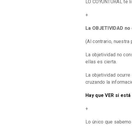
LO COYUNTURAL te lib
+
La OBJETIVIDAD no 
(Al contrario, nuestr
La objetividad no co
ellas es cierta.
La objetividad ocurr
cruzando la informació
Hay que VER si está
+
Lo único que sabemos