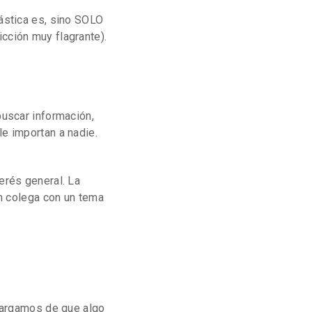
ástica es, sino SOLO
cción muy flagrante).
buscar información,
e importan a nadie.
erés general. La
ún colega con un tema
cargamos de que algo