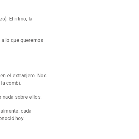
). El ritmo, la
s a lo que queremos
en el extranjero. Nos
 la combi.
 nada sobre ellos.
ealmente, cada
onoció hoy.