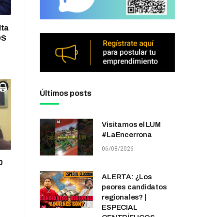
lta
OS
Últimos posts
Visitamos el LUM
#LaEncerrona
06/08/2026
0
ALERTA: ¿Los
peores candidatos
regionales? |
ESPECIAL