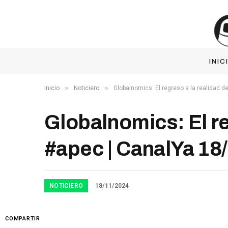
INIC
»
»
Inicio
Noticiero
Globalnomics: El regreso a la realidad 
Globalnomics: El re
#apec | CanalYa 18
NOTICIERO
18/11/2024
COMPARTIR