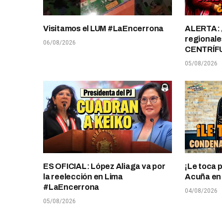
Visitamos el LUM #LaEncerrona
ALERTA: 
regionale
06/08/2026
CENTRÍF
05/08/2026
ES OFICIAL: López Aliaga va por
¡Le toca 
la reelección en Lima
Acuña en T
#LaEncerrona
04/08/2026
05/08/2026