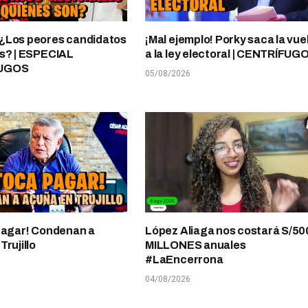
¿Los peores candidatos
¡Mal ejemplo! Porky saca la vue
s? | ESPECIAL
a la ley electoral | CENTRÍFUG
UGOS
05/08/2026
pagar! Condenan a
López Aliaga nos costará S/50
rujillo
MILLONES anuales
#LaEncerrona
04/08/2026