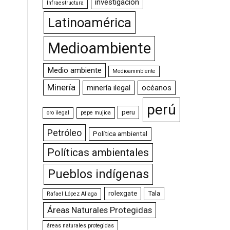
investigación
Infraestructura
Latinoamérica
Medioambiente
Medio ambiente
Medioammbiente
Minería
minería ilegal
océanos
perú
peru
oro ilegal
pepe mujica
Petróleo
Política ambiental
Políticas ambientales
Pueblos indígenas
rolexgate
Tala
Rafael López Aliaga
Áreas Naturales Protegidas
áreas naturales protegidas