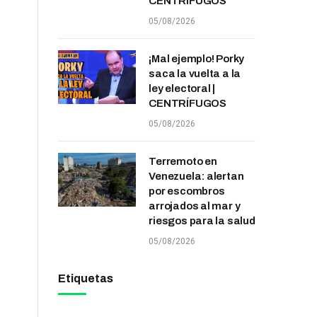
CENTRÍFUGOS
05/08/2026
¡Mal ejemplo! Porky
saca la vuelta a la
ley electoral |
CENTRÍFUGOS
05/08/2026
Terremoto en
Venezuela: alertan
por escombros
arrojados al mar y
riesgos para la salud
05/08/2026
Etiquetas