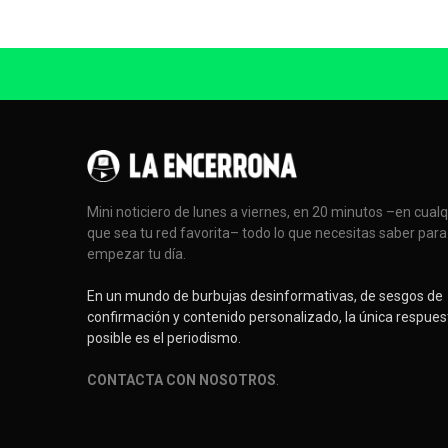
Mini noticiero de lunes a viernes, en 20 minutos –en cual
que sea tu red favorita– todo lo que necesitas saber para
empezar tu día.
En un mundo de burbujas desinformativas, de sesgos de
confirmación y contenido personalizado, la única respues
posible es el periodismo.
CONTACTA CON NOSOTROS
.