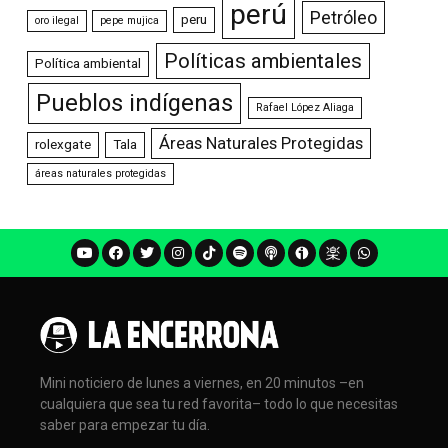
perú
Petróleo
peru
oro ilegal
pepe mujica
Políticas ambientales
Política ambiental
Pueblos indígenas
Rafael López Aliaga
Áreas Naturales Protegidas
rolexgate
Tala
áreas naturales protegidas
Mini noticiero de lunes a viernes, en 20 minutos –en
cualquiera que sea tu red favorita– todo lo que necesitas
saber para empezar tu día.