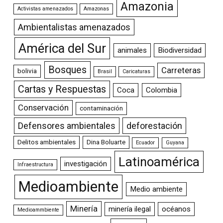
Amazonia
Activistas amenazados
Amazonas
Ambientalistas amenazados
América del Sur
animales
Biodiversidad
Bosques
Carreteras
bolivia
Brasil
Caricaturas
Cartas y Respuestas
Coca
Colombia
Conservación
contaminación
Defensores ambientales
deforestación
Delitos ambientales
Dina Boluarte
Ecuador
Guyana
Latinoamérica
investigación
Infraestructura
Medioambiente
Medio ambiente
Minería
minería ilegal
océanos
Medioammbiente