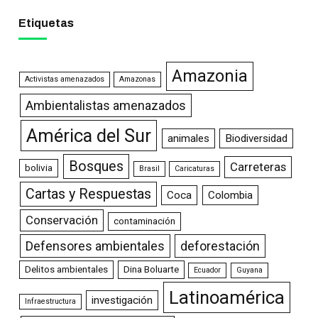
Etiquetas
Amazonia
Activistas amenazados
Amazonas
Ambientalistas amenazados
América del Sur
animales
Biodiversidad
Bosques
Carreteras
bolivia
Brasil
Caricaturas
Cartas y Respuestas
Coca
Colombia
Conservación
contaminación
Defensores ambientales
deforestación
Delitos ambientales
Dina Boluarte
Ecuador
Guyana
Latinoamérica
investigación
Infraestructura