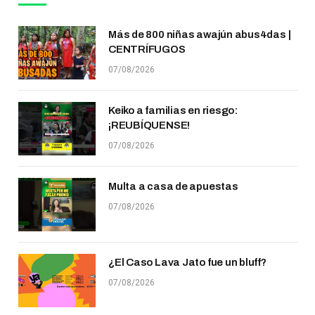
Más de 800 niñas awajún abus4das |
CENTRÍFUGOS
07/08/2026
Keiko a familias en riesgo:
¡REUBÍQUENSE!
07/08/2026
Multa a casa de apuestas
07/08/2026
¿El Caso Lava Jato fue un bluff?
07/08/2026