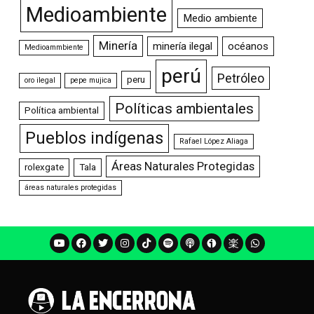
Medioambiente
Medio ambiente
Minería
minería ilegal
océanos
Medioammbiente
perú
Petróleo
peru
oro ilegal
pepe mujica
Políticas ambientales
Política ambiental
Pueblos indígenas
Rafael López Aliaga
Áreas Naturales Protegidas
rolexgate
Tala
áreas naturales protegidas